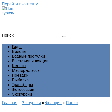
Перейти к контенту
Наш туризм
Сайт о наших путешествиях
Поиск:
Гиды
Билеты
Водные прогулки
Выставки и лекции
Квесты
Мастер-классы
Поездки
Рыбалка
Трансферы
Фотосессии
Экскурсии
Главная
»
Экскурсии
»
Франция
»
Париж