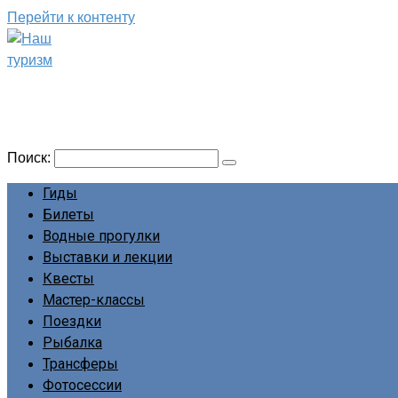
Перейти к контенту
Наш туризм
Сайт о наших путешествиях
Поиск:
Гиды
Билеты
Водные прогулки
Выставки и лекции
Квесты
Мастер-классы
Поездки
Рыбалка
Трансферы
Фотосессии