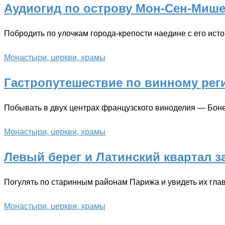
Аудиогид по острову Мон-Сен-Миш
Побродить по улочкам города-крепости наедине с его ист
Монастыри, церкви, храмы
Гастропутешествие по винному рег
Побывать в двух центрах французского виноделия — Боне
Монастыри, церкви, храмы
Левый берег и Латинский квартал за 
Погулять по старинным районам Парижа и увидеть их гла
Монастыри, церкви, храмы