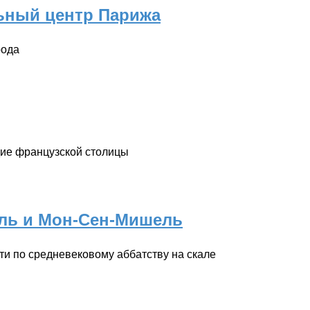
ьный центр Парижа
рода
ие французской столицы
ль и Мон-Сен-Мишель
йти по средневековому аббатству на скале