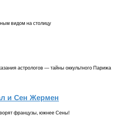
сным видом на столицу
казания астрологов — тайны оккультного Парижа
ал и Сен Жермен
оворят французы, южнее Сены!