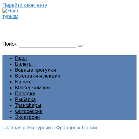
Перейти к контенту
Наш туризм
Сайт о наших путешествиях
Поиск:
Гиды
Билеты
Водные прогулки
Выставки и лекции
Квесты
Мастер-классы
Поездки
Рыбалка
Трансферы
Фотосессии
Экскурсии
Главная
»
Экскурсии
»
Франция
»
Париж