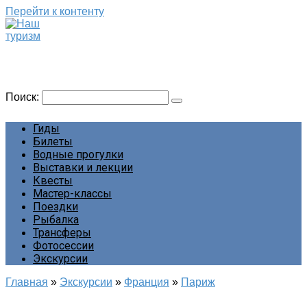
Перейти к контенту
Наш туризм
Сайт о наших путешествиях
Поиск:
Гиды
Билеты
Водные прогулки
Выставки и лекции
Квесты
Мастер-классы
Поездки
Рыбалка
Трансферы
Фотосессии
Экскурсии
Главная
»
Экскурсии
»
Франция
»
Париж