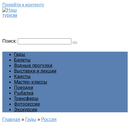
Перейти к контенту
Наш туризм
Сайт о наших путешествиях
Поиск:
Гиды
Билеты
Водные прогулки
Выставки и лекции
Квесты
Мастер-классы
Поездки
Рыбалка
Трансферы
Фотосессии
Экскурсии
Главная
»
Гиды
»
Россия