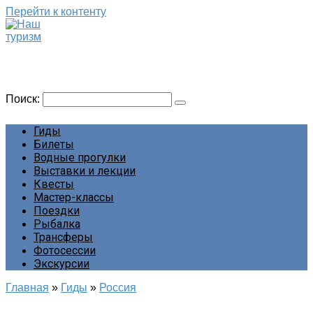
Перейти к контенту
Наш туризм
Сайт о наших путешествиях
Поиск:
Гиды
Билеты
Водные прогулки
Выставки и лекции
Квесты
Мастер-классы
Поездки
Рыбалка
Трансферы
Фотосессии
Экскурсии
Главная
»
Гиды
»
Россия