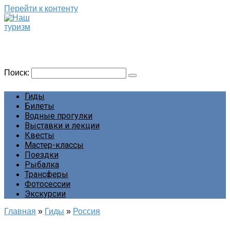
Перейти к контенту
Наш туризм
Сайт о наших путешествиях
Поиск:
Гиды
Билеты
Водные прогулки
Выставки и лекции
Квесты
Мастер-классы
Поездки
Рыбалка
Трансферы
Фотосессии
Экскурсии
Главная
»
Гиды
»
Россия