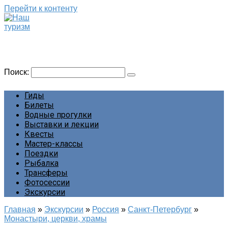
Перейти к контенту
Наш туризм
Сайт о наших путешествиях
Поиск:
Гиды
Билеты
Водные прогулки
Выставки и лекции
Квесты
Мастер-классы
Поездки
Рыбалка
Трансферы
Фотосессии
Экскурсии
Главная
»
Экскурсии
»
Россия
»
Санкт-Петербург
»
Монастыри, церкви, храмы