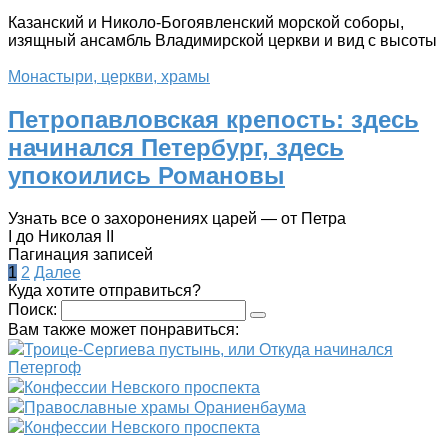
Казанский и Николо-Богоявленский морской соборы,
изящный ансамбль Владимирской церкви и вид с высоты
Монастыри, церкви, храмы
Петропавловская крепость: здесь
начинался Петербург, здесь
упокоились Романовы
Узнать все о захоронениях царей — от Петра
I до Николая II
Пагинация записей
1
2
Далее
Куда хотите отправиться?
Поиск:
Вам также может понравиться:
Троице-Сергиева пустынь, или Откуда начинался
Петергоф
Конфессии Невского проспекта
Православные храмы Ораниенбаума
Конфессии Невского проспекта