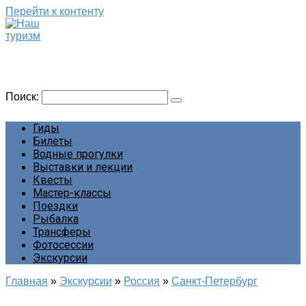
Перейти к контенту
Наш туризм
Сайт о наших путешествиях
Поиск:
Гиды
Билеты
Водные прогулки
Выставки и лекции
Квесты
Мастер-классы
Поездки
Рыбалка
Трансферы
Фотосессии
Экскурсии
Главная
»
Экскурсии
»
Россия
»
Санкт-Петербург