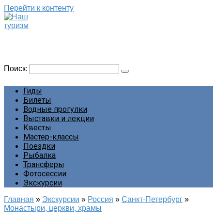
Перейти к контенту
Наш туризм
Сайт о наших путешествиях
Поиск:
Гиды
Билеты
Водные прогулки
Выставки и лекции
Квесты
Мастер-классы
Поездки
Рыбалка
Трансферы
Фотосессии
Экскурсии
Главная
»
Экскурсии
»
Россия
»
Санкт-Петербург
»
Монастыри, церкви, храмы