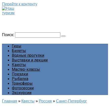
Перейти к контенту
Наш туризм
Сайт о наших путешествиях
Поиск:
Гиды
Билеты
Водные прогулки
Выставки и лекции
Квесты
Мастер-классы
Поездки
Рыбалка
Трансферы
Фотосессии
Экскурсии
Главная
»
Квесты
»
Россия
»
Санкт-Петербург