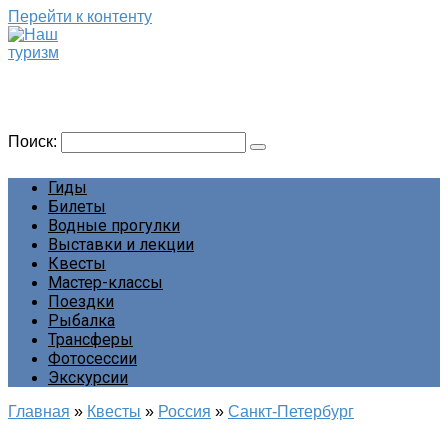
Перейти к контенту
Наш туризм
Сайт о наших путешествиях
Поиск:
Гиды
Билеты
Водные прогулки
Выставки и лекции
Квесты
Мастер-классы
Поездки
Рыбалка
Трансферы
Фотосессии
Экскурсии
Главная
»
Квесты
»
Россия
»
Санкт-Петербург