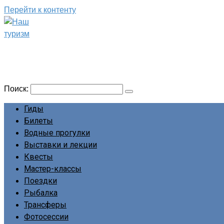
Перейти к контенту
Наш туризм
Сайт о наших путешествиях
Поиск:
Гиды
Билеты
Водные прогулки
Выставки и лекции
Квесты
Мастер-классы
Поездки
Рыбалка
Трансферы
Фотосессии