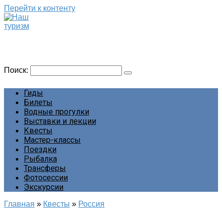
Перейти к контенту
Наш туризм
Сайт о наших путешествиях
Поиск:
Гиды
Билеты
Водные прогулки
Выставки и лекции
Квесты
Мастер-классы
Поездки
Рыбалка
Трансферы
Фотосессии
Экскурсии
Главная
»
Квесты
»
Россия