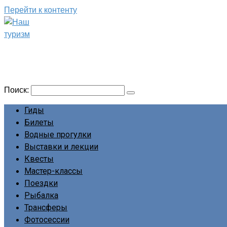
Перейти к контенту
Наш туризм
Сайт о наших путешествиях
Поиск:
Гиды
Билеты
Водные прогулки
Выставки и лекции
Квесты
Мастер-классы
Поездки
Рыбалка
Трансферы
Фотосессии