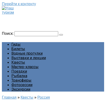
Перейти к контенту
Наш туризм
Сайт о наших путешествиях
Поиск:
Гиды
Билеты
Водные прогулки
Выставки и лекции
Квесты
Мастер-классы
Поездки
Рыбалка
Трансферы
Фотосессии
Экскурсии
Главная
»
Квесты
»
Россия