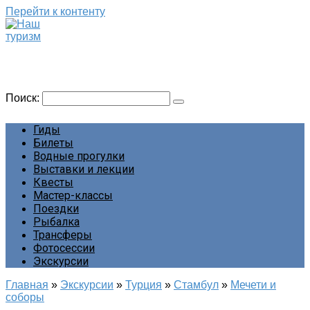
Перейти к контенту
Наш туризм
Сайт о наших путешествиях
Поиск:
Гиды
Билеты
Водные прогулки
Выставки и лекции
Квесты
Мастер-классы
Поездки
Рыбалка
Трансферы
Фотосессии
Экскурсии
Главная
»
Экскурсии
»
Турция
»
Стамбул
»
Мечети и
соборы