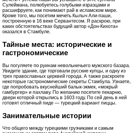
Сулеймана, полюбуетесь голубыми изразцами и
расшифруете, как понимают рай в исламском мире.
Кроме того, мы посетим мечеть Кылыч Али-паши,
построенную в 16 веке Сервантесом. Я раскрою, при
каких обстоятельствах будущий автор «Дон-Кихота»
оказался в Стамбуле.
Тайные места: исторические и
гастрономические
Вы погуляете по руинам невольничьего мужского базара.
Увидите здание, где торговали русские купцы, и одну из
трех православных церквей города. А также раскроете
некоторые гастрономические секреты Стамбула. Узнаете,
где попробовать вкуснейший балык-экмек, «мокрый
гамбургер» и пахлаву. По желанию посетите пекарню,
двери которой открылись в 1603 году. По сей день в ней
готовят отличный пиде — турецкий вариант пиццы.
Занимательные истории
Что общего между турецкими грузчиками и самым