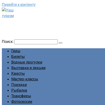
Перейти к контенту
Наш туризм
Сайт о наших путешествиях
Поиск:
Гиды
Билеты
Водные прогулки
Выставки и лекции
Квесты
Мастер-классы
Поездки
Рыбалка
Трансферы
Фотосессии