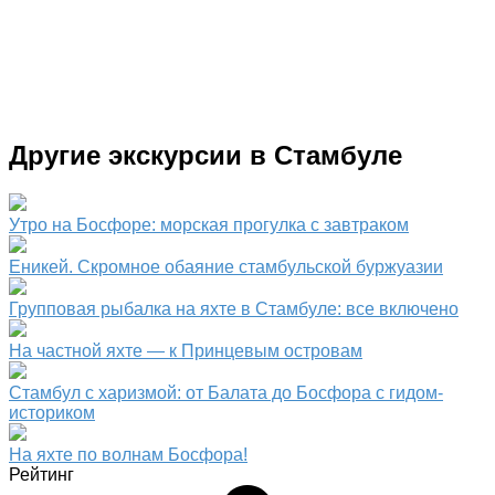
Другие экскурсии в Стамбуле
Утро на Босфоре: морская прогулка с завтраком
Еникей. Скромное обаяние стамбульской буржуазии
Групповая рыбалка на яхте в Стамбуле: все включено
На частной яхте — к Принцевым островам
Стамбул с харизмой: от Балата до Босфора с гидом-
историком
На яхте по волнам Босфора!
Рейтинг