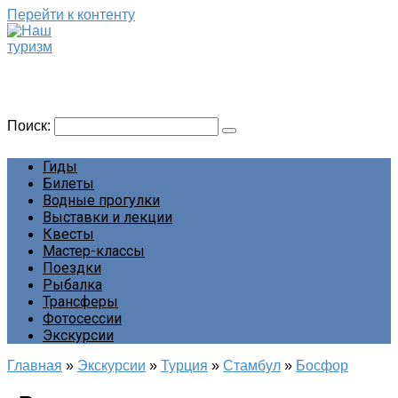
Перейти к контенту
Наш туризм
Сайт о наших путешествиях
Поиск:
Гиды
Билеты
Водные прогулки
Выставки и лекции
Квесты
Мастер-классы
Поездки
Рыбалка
Трансферы
Фотосессии
Экскурсии
Главная
»
Экскурсии
»
Турция
»
Стамбул
»
Босфор