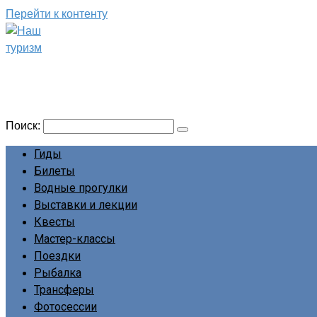
Перейти к контенту
Наш туризм
Сайт о наших путешествиях
Поиск:
Гиды
Билеты
Водные прогулки
Выставки и лекции
Квесты
Мастер-классы
Поездки
Рыбалка
Трансферы
Фотосессии