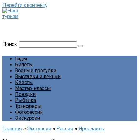
Перейти к контенту
Наш туризм
Сайт о наших путешествиях
Поиск:
Гиды
Билеты
Водные прогулки
Выставки и лекции
Квесты
Мастер-классы
Поездки
Рыбалка
Трансферы
Фотосессии
Экскурсии
Главная
»
Экскурсии
»
Россия
»
Ярославль