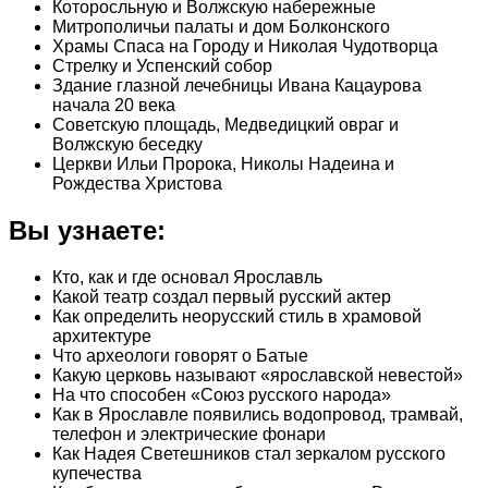
Которосльную и Волжскую набережные
Митрополичьи палаты и дом Болконского
Храмы Спаса на Городу и Николая Чудотворца
Стрелку и Успенский собор
Здание глазной лечебницы Ивана Кацаурова
начала 20 века
Советскую площадь, Медведицкий овраг и
Волжскую беседку
Церкви Ильи Пророка, Николы Надеина и
Рождества Христова
Вы узнаете:
Кто, как и где основал Ярославль
Какой театр создал первый русский актер
Как определить неорусский стиль в храмовой
архитектуре
Что археологи говорят о Батые
Какую церковь называют «ярославской невестой»
На что способен «Союз русского народа»
Как в Ярославле появились водопровод, трамвай,
телефон и электрические фонари
Как Надея Светешников стал зеркалом русского
купечества