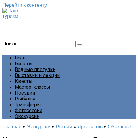
Перейти к контенту
Наш туризм
Сайт о наших путешествиях
Поиск:
Гиды
Билеты
Водные прогулки
Выставки и лекции
Квесты
Мастер-классы
Поездки
Рыбалка
Трансферы
Фотосессии
Экскурсии
Главная
»
Экскурсии
»
Россия
»
Ярославль
»
Обзорные