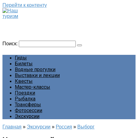
Перейти к контенту
Наш туризм
Сайт о наших путешествиях
Поиск:
Гиды
Билеты
Водные прогулки
Выставки и лекции
Квесты
Мастер-классы
Поездки
Рыбалка
Трансферы
Фотосессии
Экскурсии
Главная
»
Экскурсии
»
Россия
»
Выборг