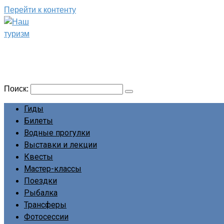
Перейти к контенту
Наш туризм
Сайт о наших путешествиях
Поиск:
Гиды
Билеты
Водные прогулки
Выставки и лекции
Квесты
Мастер-классы
Поездки
Рыбалка
Трансферы
Фотосессии