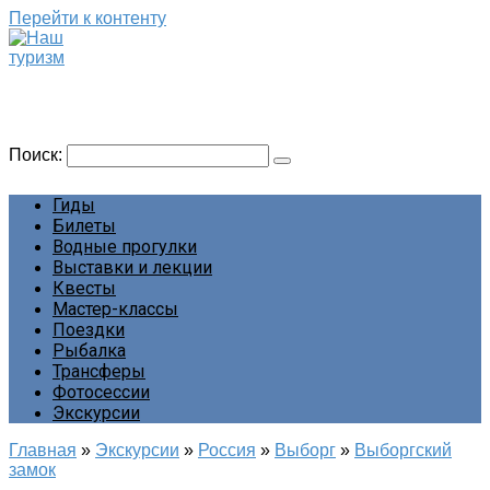
Перейти к контенту
Наш туризм
Сайт о наших путешествиях
Поиск:
Гиды
Билеты
Водные прогулки
Выставки и лекции
Квесты
Мастер-классы
Поездки
Рыбалка
Трансферы
Фотосессии
Экскурсии
Главная
»
Экскурсии
»
Россия
»
Выборг
»
Выборгский
замок