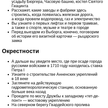
усадьбу Бюргера, Часовую башню, костел Святого
Гиацинта
Расскажет, какие заводы и фабрики здесь
строились, когда появилась железная дорога,
а когда провели водопровод, газ и электричество
Вы узнаете о первых лифтах и первом трамвае,
а также о спорте, музыке и театре в городе
Перед выездом из Выборга, конечно, поговорим
об истории его визитной карточки — рыцарского
замка
Окрестности
А дальше вы увидите место, где при осаде города
русскими войсками в 1710 году находилась ставка
Петра I
Узнаете о строительстве Анненских укреплений
в 18 веке
Заглянете на действующую
гидрометеорологическую станцию, основанную
больше века назад
Проедете по мосту Дружбы к западному «тет-де-
понт» — мостовому укреплению
На северном берегу Гвардейского пролива