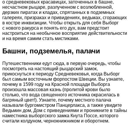
о средневековых красавицах, заточенных в башне,
несчастном рыцаре, разлученном с возлюбленной,
дерзких пиратах и кладах, спрятанных в подземных
галереях, призраках и привидениях, ведьмах, сгорающих
в костре инквизиции. Чтобы открыть для себя Выборг
с нового ракурса и понять его дух, вам предстоит
настроиться на необычное восприятие действительности
и на время самим стать мистиками.
Башни, подземелья, палачи
Путешественники едут сюда, в первую очередь, чтобы
посмотреть на настоящий рыцарский замок,
прикоснуться к периоду Средневековья, когда Выборг
был самым восточным форпостом Швеции. Вы узнаете,
почему в 1599 году на Красной площади Выборга
произошла массовая казнь (пролитой крови было
столько, что вода священного источника окрасилась в
багряный цвет!). Узнаете, почему местного палача
называли бургомистром Панцерлакса, а также увидите
Ведьмин дом, Дом с приведениями и проникните в тайны
наместника выборгского замка Кнута Поссе, которого
считали колдуном, чернокнижником и оборотнем.