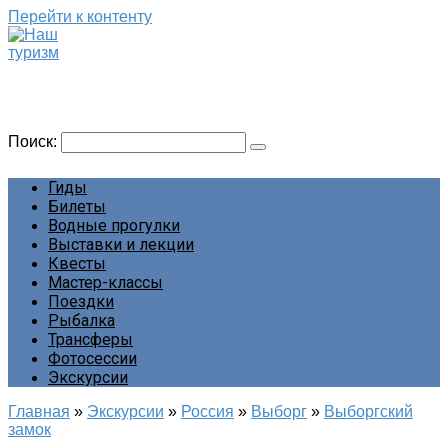
Перейти к контенту
Наш туризм
Сайт о наших путешествиях
Поиск:
Гиды
Билеты
Водные прогулки
Выставки и лекции
Квесты
Мастер-классы
Поездки
Рыбалка
Трансферы
Фотосессии
Экскурсии
Главная
»
Экскурсии
»
Россия
»
Выборг
»
Выборгский
замок