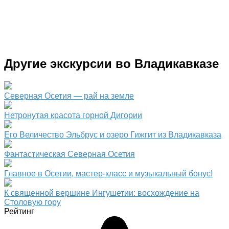
Другие экскурсии во Владикавказе
Северная Осетия — рай на земле
Нетронутая красота горной Дигории
Его Величество Эльбрус и озеро Гижгит из Владикавказа
Фантастическая Северная Осетия
Главное в Осетии, мастер-класс и музыкальный бонус!
К священной вершине Ингушетии: восхождение на
Столовую гору
Рейтинг