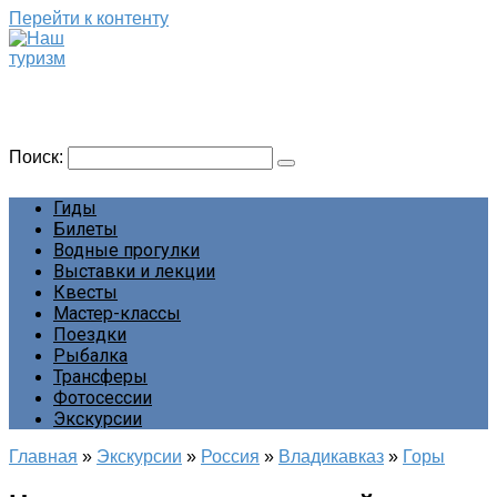
Перейти к контенту
Наш туризм
Сайт о наших путешествиях
Поиск:
Гиды
Билеты
Водные прогулки
Выставки и лекции
Квесты
Мастер-классы
Поездки
Рыбалка
Трансферы
Фотосессии
Экскурсии
Главная
»
Экскурсии
»
Россия
»
Владикавказ
»
Горы