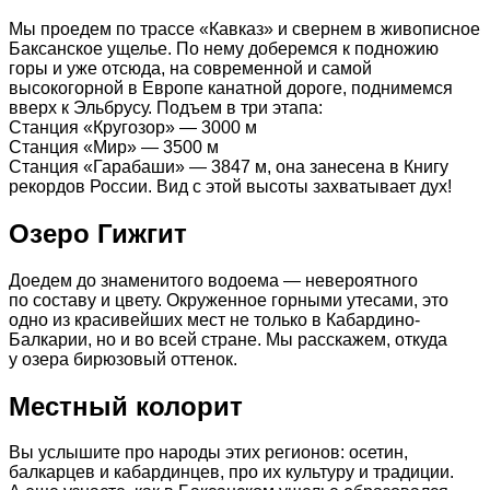
Мы проедем по трассе «Кавказ» и свернем в живописное
Баксанское ущелье. По нему доберемся к подножию
горы и уже отсюда, на современной и самой
высокогорной в Европе канатной дороге, поднимемся
вверх к Эльбрусу. Подъем в три этапа:
Станция «Кругозор» — 3000 м
Станция «Мир» — 3500 м
Станция «Гарабаши» — 3847 м, она занесена в Книгу
рекордов России. Вид с этой высоты захватывает дух!
Озеро Гижгит
Доедем до знаменитого водоема — невероятного
по составу и цвету. Окруженное горными утесами, это
одно из красивейших мест не только в Кабардино-
Балкарии, но и во всей стране. Мы расскажем, откуда
у озера бирюзовый оттенок.
Местный колорит
Вы услышите про народы этих регионов: осетин,
балкарцев и кабардинцев, про их культуру и традиции.