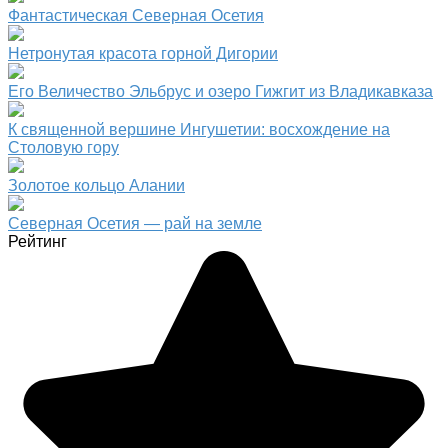
Фантастическая Северная Осетия
Нетронутая красота горной Дигории
Его Величество Эльбрус и озеро Гижгит из Владикавказа
К священной вершине Ингушетии: восхождение на
Столовую гору
Золотое кольцо Алании
Северная Осетия — рай на земле
Рейтинг