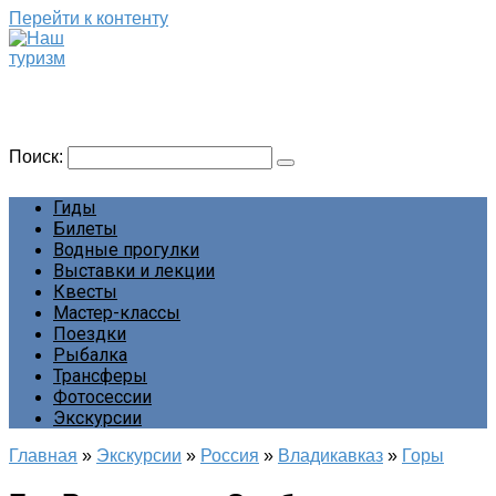
Перейти к контенту
Наш туризм
Сайт о наших путешествиях
Поиск:
Гиды
Билеты
Водные прогулки
Выставки и лекции
Квесты
Мастер-классы
Поездки
Рыбалка
Трансферы
Фотосессии
Экскурсии
Главная
»
Экскурсии
»
Россия
»
Владикавказ
»
Горы