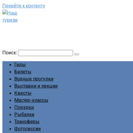
Перейти к контенту
Наш туризм
Сайт о наших путешествиях
Поиск:
Гиды
Билеты
Водные прогулки
Выставки и лекции
Квесты
Мастер-классы
Поездки
Рыбалка
Трансферы
Фотосессии