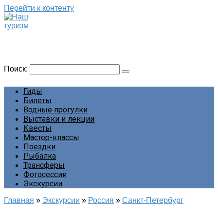
Перейти к контенту
Наш туризм
Сайт о наших путешествиях
Поиск:
Гиды
Билеты
Водные прогулки
Выставки и лекции
Квесты
Мастер-классы
Поездки
Рыбалка
Трансферы
Фотосессии
Экскурсии
Главная
»
Экскурсии
»
Россия
»
Санкт-Петербург