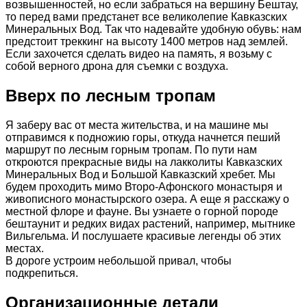
возвышенностей, но если забраться на вершину Бештау,
то перед вами предстанет все великолепие Кавказских
Минеральных Вод. Так что надевайте удобную обувь: нам
предстоит треккинг на высоту 1400 метров над землей.
Если захочется сделать видео на память, я возьму с
собой верного дрона для съемки с воздуха.
Вверх по лесным тропам
Я заберу вас от места жительства, и на машине мы
отправимся к подножию горы, откуда начнется пеший
маршрут по лесным горным тропам. По пути нам
откроются прекрасные виды на лакколиты Кавказских
Минеральных Вод и Большой Кавказский хребет. Мы
будем проходить мимо Второ-Афонского монастыря и
живописного монастырского озера. А еще я расскажу о
местной флоре и фауне. Вы узнаете о горной породе
бештаунит и редких видах растений, например, мытнике
Вильгельма. И послушаете красивые легенды об этих
местах.
В дороге устроим небольшой привал, чтобы
подкрепиться.
Организационные детали