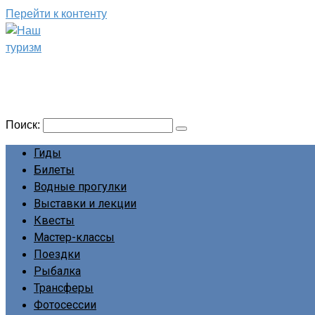
Перейти к контенту
Наш туризм
Сайт о наших путешествиях
Поиск:
Гиды
Билеты
Водные прогулки
Выставки и лекции
Квесты
Мастер-классы
Поездки
Рыбалка
Трансферы
Фотосессии