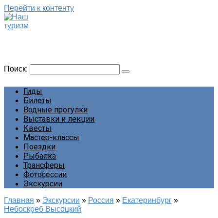
Перейти к контенту
Наш туризм
Сайт о наших путешествиях
Поиск:
Гиды
Билеты
Водные прогулки
Выставки и лекции
Квесты
Мастер-классы
Поездки
Рыбалка
Трансферы
Фотосессии
Экскурсии
Главная
»
Экскурсии
»
Россия
»
Екатеринбург
»
Небоскреб Высоцкий