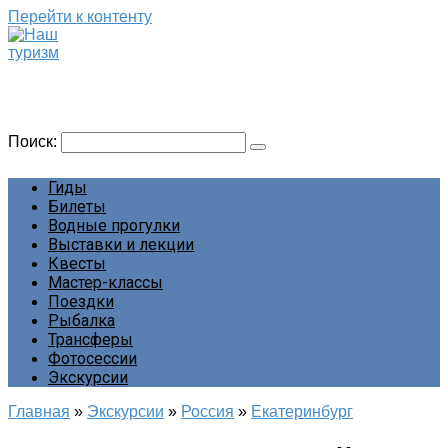
Перейти к контенту
Наш туризм
Сайт о наших путешествиях
Поиск:
Гиды
Билеты
Водные прогулки
Выставки и лекции
Квесты
Мастер-классы
Поездки
Рыбалка
Трансферы
Фотосессии
Экскурсии
Главная
»
Экскурсии
»
Россия
»
Екатеринбург