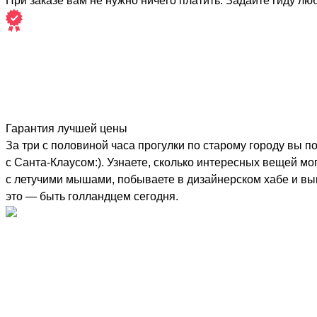
При заказе вам не нужно ничего платить. Задайте гиду лю
Гарантия лучшей цены
За три с половиной часа прогулки по старому городу вы 
с Санта-Клаусом:). Узнаете, сколько интересных вещей м
с летучими мышами, побываете в дизайнерском хабе и вып
это — быть голландцем сегодня.