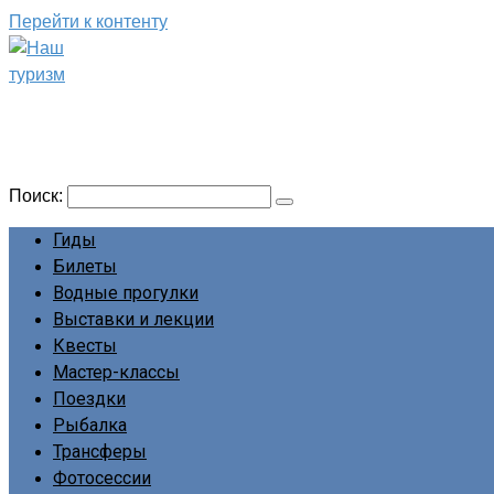
Перейти к контенту
Наш туризм
Сайт о наших путешествиях
Поиск:
Гиды
Билеты
Водные прогулки
Выставки и лекции
Квесты
Мастер-классы
Поездки
Рыбалка
Трансферы
Фотосессии