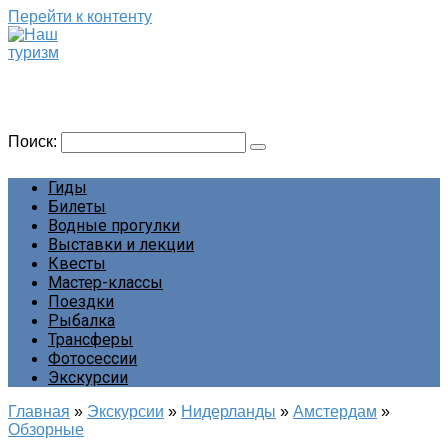
Перейти к контенту
Наш туризм
Сайт о наших путешествиях
Поиск:
Гиды
Билеты
Водные прогулки
Выставки и лекции
Квесты
Мастер-классы
Поездки
Рыбалка
Трансферы
Фотосессии
Экскурсии
Главная
»
Экскурсии
»
Нидерланды
»
Амстердам
»
Обзорные