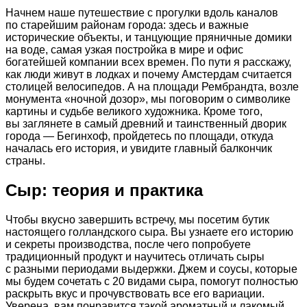
Начнем наше путешествие с прогулки вдоль каналов
по старейшим районам города: здесь и важные
исторические объекты, и танцующие пряничные домики
на воде, самая узкая постройка в мире и офис
богатейшей компании всех времен. По пути я расскажу,
как люди живут в лодках и почему Амстердам считается
столицей велосипедов. А на площади Рембрандта, возле
монумента «ночной дозор», мы поговорим о символике
картины и судьбе великого художника. Кроме того,
вы заглянете в самый древний и таинственный дворик
города — Бегинхоф, пройдетесь по площади, откуда
началась его история, и увидите главный балкончик
страны.
Сыр: теория и практика
Чтобы вкусно завершить встречу, мы посетим бутик
настоящего голландского сыра. Вы узнаете его историю
и секреты производства, после чего попробуете
традиционный продукт и научитесь отличать сыры
с разными периодами выдержки. Джем и соусы, которые
мы будем сочетать с 20 видами сыра, помогут полностью
раскрыть вкус и прочувствовать все его вариации.
Уверена, вам понравится такой ароматный и лакомый