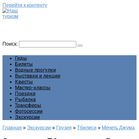
Перейти к контенту
Наш туризм
Сайт о наших путешествиях
Поиск:
Гиды
Билеты
Водные прогулки
Выставки и лекции
Квесты
Мастер-классы
Поездки
Рыбалка
Трансферы
Фотосессии
Экскурсии
Главная
»
Экскурсии
»
Грузия
»
Тбилиси
»
Мечеть Джума