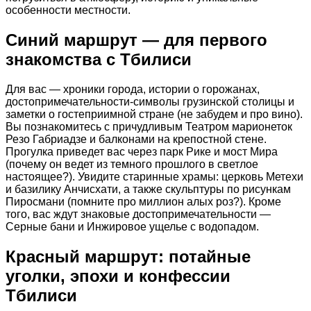
особенности местности.
Синий маршрут — для первого
знакомства с Тбилиси
Для вас — хроники города, истории о горожанах,
достопримечательности-символы грузинской столицы и
заметки о гостеприимной стране (не забудем и про вино).
Вы познакомитесь с причудливым Театром марионеток
Резо Габриадзе и балконами на крепостной стене.
Прогулка приведет вас через парк Рике и мост Мира
(почему он ведет из темного прошлого в светлое
настоящее?). Увидите старинные храмы: церковь Метехи
и базилику Анчисхати, а также скульптуры по рисункам
Пиросмани (помните про миллион алых роз?). Кроме
того, вас ждут знаковые достопримечательности —
Серные бани и Инжировое ущелье с водопадом.
Красный маршрут: потайные
уголки, эпохи и конфессии
Тбилиси