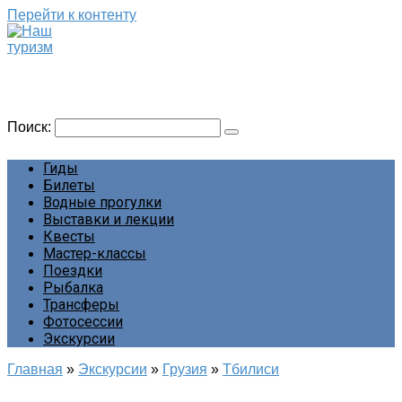
Перейти к контенту
Наш туризм
Сайт о наших путешествиях
Поиск:
Гиды
Билеты
Водные прогулки
Выставки и лекции
Квесты
Мастер-классы
Поездки
Рыбалка
Трансферы
Фотосессии
Экскурсии
Главная
»
Экскурсии
»
Грузия
»
Тбилиси