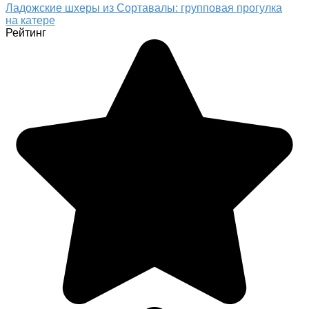
Ладожские шхеры из Сортавалы: групповая прогулка
на катере
Рейтинг