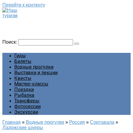
Перейти к контенту
Наш туризм
Сайт о наших путешествиях
Поиск:
Гиды
Билеты
Водные прогулки
Выставки и лекции
Квесты
Мастер-классы
Поездки
Рыбалка
Трансферы
Фотосессии
Экскурсии
Главная
»
Водные прогулки
»
Россия
»
Сортавала
»
Ладожские шхеры