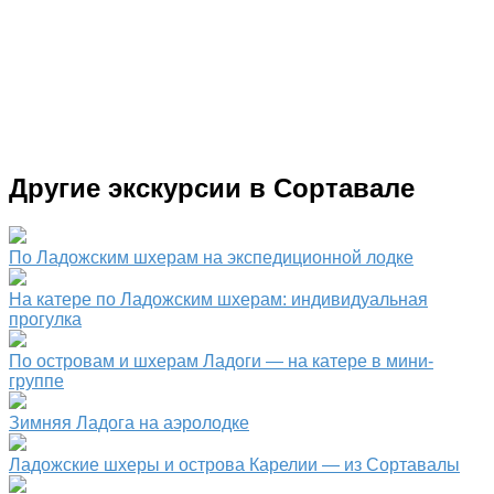
Другие экскурсии в Сортавале
По Ладожским шхерам на экспедиционной лодке
На катере по Ладожским шхерам: индивидуальная
прогулка
По островам и шхерам Ладоги — на катере в мини-
группе
Зимняя Ладога на аэролодке
Ладожские шхеры и острова Карелии — из Сортавалы