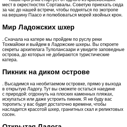
мест в окрестностях Сортавалы. Советую приехать сюда
за час до нашей встречи, чтобы подняться по экотропе
на вершину Паасо и полюбоваться морей хвойных крон.
Мир Ладожских шхер
. Сначала на катере мы пройдем по руслу реки
Тохмайоки и выйдем в Ладожские шхеры. Вы откроете
секреты архипелага Тулолансаари и увидите заповедные
острова, до которых не добираются туристические
катера.
Пикник на диком острове
. Высадимся на необитаемом островке, прямо у выхода
в открытую Ладогу. Тут вы сможете остаться наедине
с природой: отдохнуть на плоских каменных пляжах,
искупаться или даже устроить пикник. Я не буду вас
торопить: у вас будет достаточно времени, чтобы
насладится красотой шхер, гранитных скал и реликтовых
сосен.
Открытая Ладога