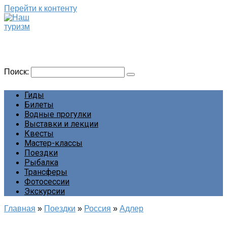
Перейти к контенту
Наш туризм
Сайт о наших путешествиях
Поиск:
Гиды
Билеты
Водные прогулки
Выставки и лекции
Квесты
Мастер-классы
Поездки
Рыбалка
Трансферы
Фотосессии
Экскурсии
Главная
»
Поездки
»
Россия
»
Адлер