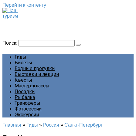
Перейти к контенту
Наш туризм
Сайт о наших путешествиях
Поиск:
Гиды
Билеты
Водные прогулки
Выставки и лекции
Квесты
Мастер-классы
Поездки
Рыбалка
Трансферы
Фотосессии
Экскурсии
Главная
»
Гиды
»
Россия
»
Санкт-Петербург