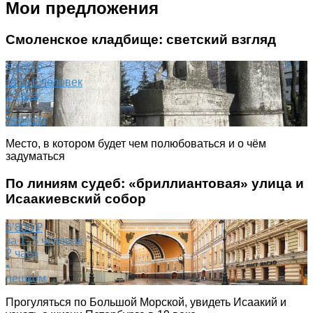
Мои предложения
Смоленское кладбище: светский взгляд
5,400 ₽
за 1–6 человек
2 часа
•
пешком
Место, в котором будет чем полюбоваться и о чём
задуматься
По линиям судеб: «бриллиантовая» улица и
Исаакиевский собор
6’800 ₽
за 1–5 человек
2 часа
•
пешком
Прогуляться по Большой Морской, увидеть Исаакий и