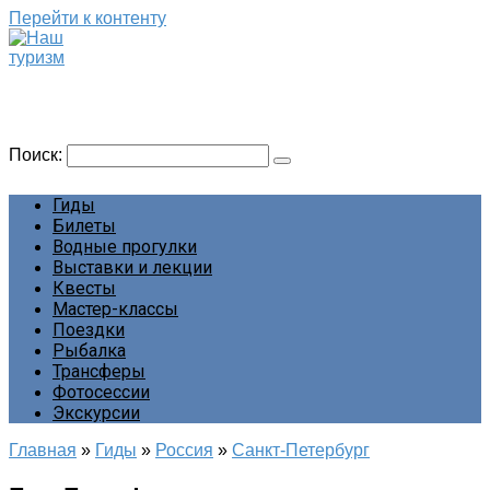
Перейти к контенту
Наш туризм
Сайт о наших путешествиях
Поиск:
Гиды
Билеты
Водные прогулки
Выставки и лекции
Квесты
Мастер-классы
Поездки
Рыбалка
Трансферы
Фотосессии
Экскурсии
Главная
»
Гиды
»
Россия
»
Санкт-Петербург