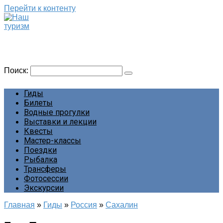
Перейти к контенту
Наш туризм
Сайт о наших путешествиях
Поиск:
Гиды
Билеты
Водные прогулки
Выставки и лекции
Квесты
Мастер-классы
Поездки
Рыбалка
Трансферы
Фотосессии
Экскурсии
Главная
»
Гиды
»
Россия
»
Сахалин