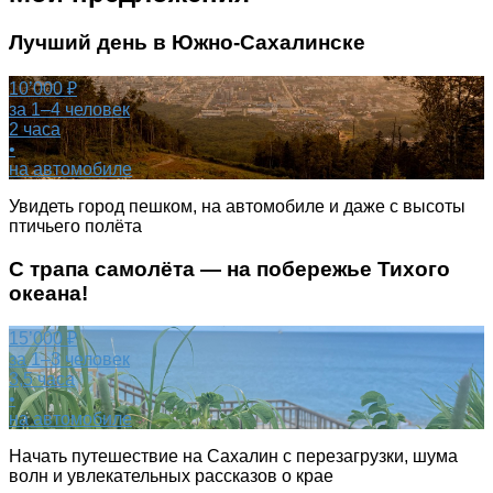
Лучший день в Южно-Сахалинске
10’000 ₽
за 1–4 человек
2 часа
•
на автомобиле
Увидеть город пешком, на автомобиле и даже с высоты
птичьего полёта
С трапа самолёта — на побережье Тихого
океана!
15’000 ₽
за 1–3 человек
3,5 часа
•
на автомобиле
Начать путешествие на Сахалин с перезагрузки, шума
волн и увлекательных рассказов о крае