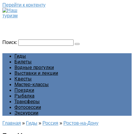
Перейти к контенту
Наш туризм
Сайт о наших путешествиях
Поиск:
Гиды
Билеты
Водные прогулки
Выставки и лекции
Квесты
Мастер-классы
Поездки
Рыбалка
Трансферы
Фотосессии
Экскурсии
Главная
»
Гиды
»
Россия
»
Ростов-на-Дону