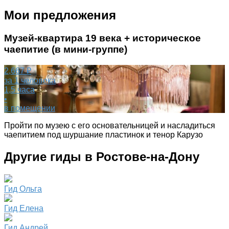
Мои предложения
Музей-квартира 19 века + историческое
чаепитие (в мини-группе)
2,667 ₽
за 1 человека
1,5 часа
•
в помещении
Пройти по музею с его основательницей и насладиться
чаепитием под шуршание пластинок и тенор Карузо
Другие гиды в Ростове-на-Дону
Гид Ольга
Гид Елена
Гид Андрей