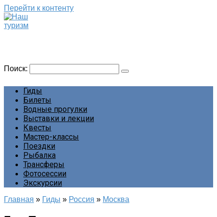
Перейти к контенту
Наш туризм
Сайт о наших путешествиях
Поиск:
Гиды
Билеты
Водные прогулки
Выставки и лекции
Квесты
Мастер-классы
Поездки
Рыбалка
Трансферы
Фотосессии
Экскурсии
Главная
»
Гиды
»
Россия
»
Москва