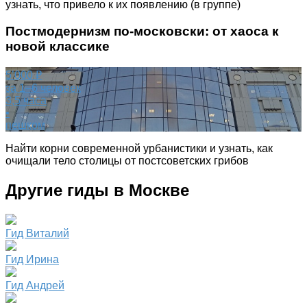
узнать, что привело к их появлению (в группе)
Постмодернизм по-московски: от хаоса к
новой классике
5’000 ₽
за 1–6 человек
3,5 часа
•
пешком
Найти корни современной урбанистики и узнать, как
очищали тело столицы от постсоветских грибов
Другие гиды в Москве
Гид Виталий
Гид Ирина
Гид Андрей