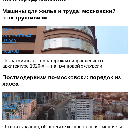
Машины для жилья и труда: московский
конструктивизм
3,025 ₽
за 1 человека
3 часа
•
пешком
Познакомиться с новаторским направлением в
архитектуре 1920-х — на групповой экскурсии
Постмодернизм по-московски: порядок из
хаоса
3’025 ₽
за 1 человека
3 часа
•
пешком
Отыскать здания, об эстетике которых спорят многие, и