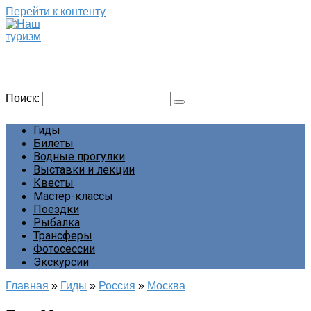
Перейти к контенту
Наш туризм
Сайт о наших путешествиях
Поиск:
Гиды
Билеты
Водные прогулки
Выставки и лекции
Квесты
Мастер-классы
Поездки
Рыбалка
Трансферы
Фотосессии
Экскурсии
Главная
»
Гиды
»
Россия
»
Москва