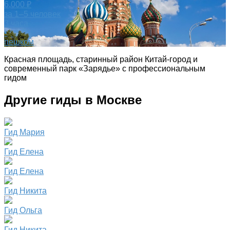
6,000 ₽
за 1–5 человек
3 часа
•
пешком
Красная площадь, старинный район Китай-город и
современный парк «Зарядье» с профессиональным
гидом
Другие гиды в Москве
Гид Мария
Гид Елена
Гид Елена
Гид Никита
Гид Ольга
Гид Никита