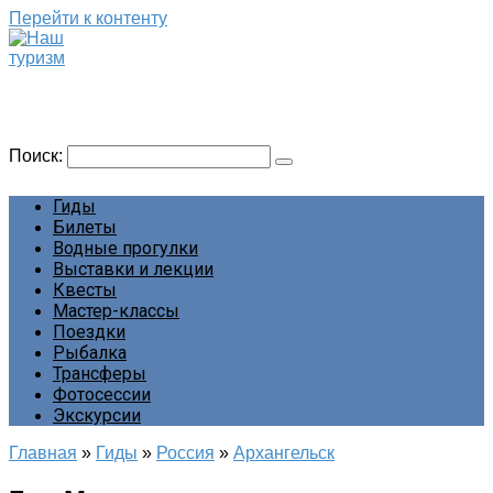
Перейти к контенту
Наш туризм
Сайт о наших путешествиях
Поиск:
Гиды
Билеты
Водные прогулки
Выставки и лекции
Квесты
Мастер-классы
Поездки
Рыбалка
Трансферы
Фотосессии
Экскурсии
Главная
»
Гиды
»
Россия
»
Архангельск