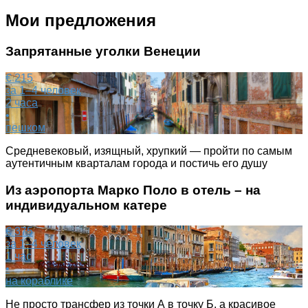
Мои предложения
Запрятанные уголки Венеции
€ 215
за 1–4 человек
2 часа
•
пешком
Средневековый, изящный, хрупкий — пройти по самым
аутентичным кварталам города и постичь его душу
Из аэропорта Марко Поло в отель – на
индивидуальном катере
€ 375
за 1–4 человек
1 час
•
на кораблике
Не просто трансфер из точки А в точку Б, а красивое