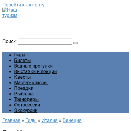
Перейти к контенту
Наш туризм
Сайт о наших путешествиях
Поиск:
Гиды
Билеты
Водные прогулки
Выставки и лекции
Квесты
Мастер-классы
Поездки
Рыбалка
Трансферы
Фотосессии
Экскурсии
Главная
»
Гиды
»
Италия
»
Венеция