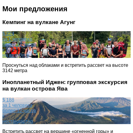
Мои предложения
Кемпинг на вулкане Агунг
$ 224
за 1 человека
более 12 часов
•
на автобусе
Проснуться над облаками и встретить рассвет на высоте
3142 метра
Инопланетный Иджен: групповая экскурсия
на вулкан острова Ява
$ 188
за 1 человека
более 12 часов
•
нестандартно
Встретить рассвет на вершине «огненной горы» и