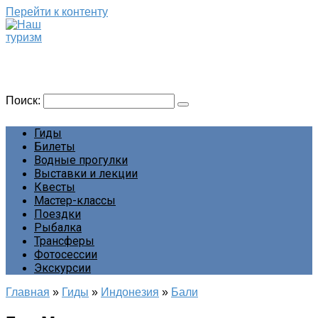
Перейти к контенту
Наш туризм
Сайт о наших путешествиях
Поиск:
Гиды
Билеты
Водные прогулки
Выставки и лекции
Квесты
Мастер-классы
Поездки
Рыбалка
Трансферы
Фотосессии
Экскурсии
Главная
»
Гиды
»
Индонезия
»
Бали