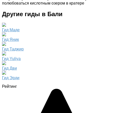
полюбоваться кислотным озером в кратере
Другие гиды в Бали
Гид Маде
Гид Яник
Гид Таджир
Гид Yuliya
Гид Дви
Гид Эрди
Рейтинг