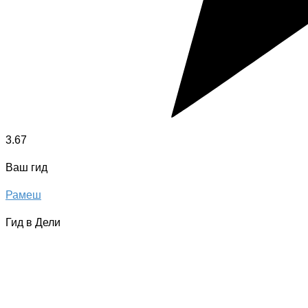
3.67
Ваш гид
Рамеш
Гид в Дели