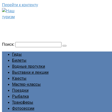
Перейти к контенту
Наш туризм
Сайт о наших путешествиях
Поиск:
Гиды
Билеты
Водные прогулки
Выставки и лекции
Квесты
Мастер-классы
Поездки
Рыбалка
Трансферы
Фотосессии